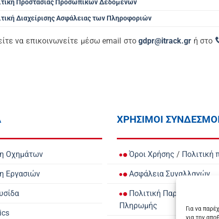
ιτική Προστασίας Προσωπικών Δεδομένων
ιτική Διαχείρισης Ασφάλειας των Πληροφοριών
είτε να επικοινωνείτε μέσω email στο
gdpr@itrack.gr
ή στο
Α
ΧΡΗΣΙΜΟΙ ΣΥΝΔΕΣΜΟ
ση Οχημάτων
Όροι Χρήσης
/
Πολιτική 
η Εργασιών
Ασφάλεια Συναλλαγών
υσίδα
Πολιτική Παράδοσης
/
Τρ
Πληρωμής
Για να παρέ
ics
για την απο