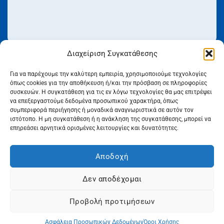
Διαχείριση Συγκατάθεσης
Για να παρέχουμε την καλύτερη εμπειρία, χρησιμοποιούμε τεχνολογίες
όπως cookies για την αποθήκευση ή/και την πρόσβαση σε πληροφορίες
ΕΠΙΚΟΙΝΩΝΗΣΤΕ ΜΑΖΙ ΜΑΣ
συσκευών. Η συγκατάθεση για τις εν λόγω τεχνολογίες θα μας επιτρέψει
να επεξεργαστούμε δεδομένα προσωπικού χαρακτήρα, όπως
συμπεριφορά περιήγησης ή μοναδικά αναγνωριστικά σε αυτόν τον
ιστότοπο. Η μη συγκατάθεση ή η ανάκληση της συγκατάθεσης, μπορεί να
Ενημέρωση & Παραγγελίες (Δευτέρα έως Παρασκευή 08:00 –
επηρεάσει αρνητικά ορισμένες λειτουργίες και δυνατότητες.
16:00):
211-715-8305
Τεχνική Υποστήριξη (Δευτέρα έως Παρασκευή 08:00 –
Αποδοχή
16:00):
211-715-8690
Δεν αποδέχομαι
Fax:
211-715-8689
Έδρα:
Λ. Κηφισού 59, Αγ. Ι. Ρέντης, 18233
Προβολή προτιμήσεων
Email:
info@itrack.gr
Ασφάλεια Προσωπικών Δεδομένων
Όροι Χρήσης