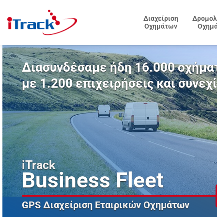
Μετάβαση
στο
Διαχείριση
Δρομολ
Οχημάτων
Οχημ
περιεχόμενο
Διασυνδέσαμε ήδη 16.000 οχήμα
με 1.200 επιχειρήσεις και συνεχ
iTrack
Business Fleet
GPS Διαχείριση Εταιρικών Οχημάτων