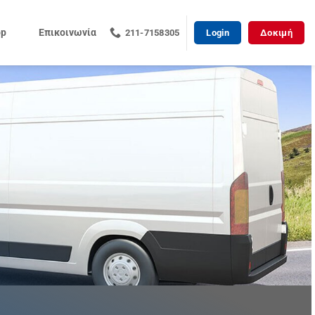
op
Επικοινωνία
211-7158305
Login
Δοκιμή