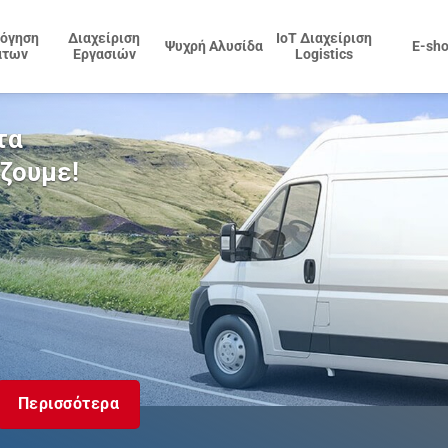
όγηση
Διαχείριση
IoT Διαχείριση
Ψυχρή Αλυσίδα
E-sh
άτων
Εργασιών
Logistics
τα
ίζουμε!
Περισσότερα