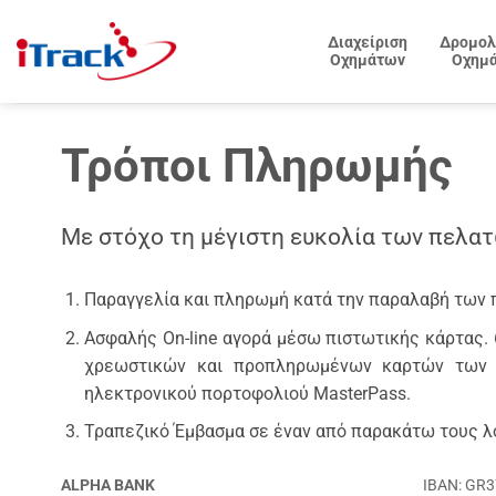
Μετάβαση
στο
Διαχείριση
Δρομολ
Οχημάτων
Οχημ
περιεχόμενο
Τρόποι Πληρωμής
Με στόχο τη μέγιστη ευκολία των πελατ
Παραγγελία και πληρωμή κατά την παραλαβή των 
Ασφαλής On-line αγορά μέσω πιστωτικής κάρτας.
χρεωστικών και προπληρωμένων καρτών των Vis
ηλεκτρονικού πορτοφολιού MasterPass.
Τραπεζικό Έμβασμα σε έναν από παρακάτω τους λο
ALPHA BANK
IBAN: GR