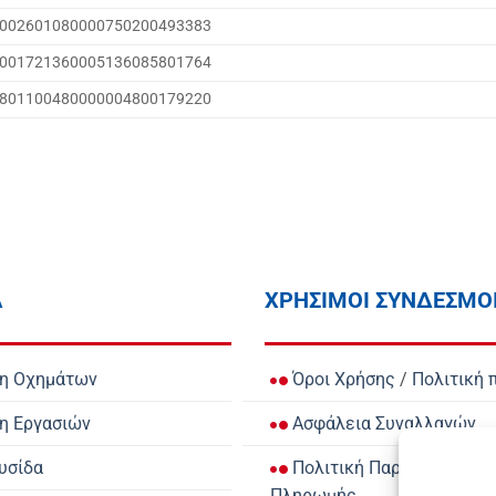
1002601080000750200493383
8001721360005136085801764
5801100480000004800179220
Α
ΧΡΗΣΙΜΟΙ ΣΥΝΔΕΣΜΟ
ση Οχημάτων
Όροι Χρήσης
/
Πολιτική 
η Εργασιών
Ασφάλεια Συναλλαγών
υσίδα
Πολιτική Παράδοσης
/
Τρ
Πληρωμής