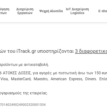
όγηση
Διαχείριση
IoT Διαχείριση
Ψυχρή Αλυσίδα
E-sh
άτων
Εργασιών
Logistics
ών του iTrack.gr υποστηρίζονται
3 διαφορετικ
προϊόντων με αντικαταβολή.
 6 ΑΤΟΚΕΣ ΔΟΣΕΙΣ, για αγορές με πιστωτική άνω των 150 e
a, MasterCard, Maestro, American Express, Diners. Επ
γαριασμούς της εταιρείας.
3701402490249002320001334